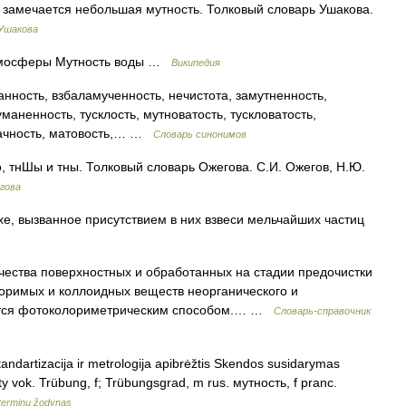
уда замечается небольшая мутность. Толковый словарь Ушакова.
 Ушакова
атмосферы Мутность воды …
Википедия
нность, взбаламученность, нечистота, замутненность,
уманенность, тусклость, мутноватость, тускловатость,
зрачность, матовость,… …
Словарь синонимов
, тнШы и тны. Толковый словарь Ожегова. С.И. Ожегов, Н.Ю.
гова
е, вызванное присутствием в них взвеси мельчайших частиц
ачества поверхностных и обработанных на стадии предочистки
оримых и коллоидных веществ неорганического и
яется фотоколориметрическим способом.… …
Словарь-справочник
ndartizacija ir metrologija apibrėžtis Skendos susidarymas
ity vok. Trübung, f; Trübungsgrad, m rus. мутность, f pranc.
 terminų žodynas