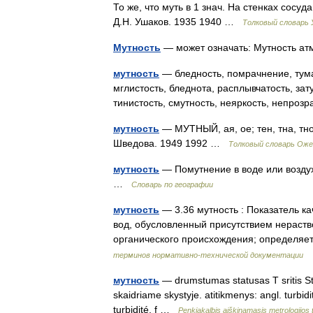
То же, что муть в 1 знач. На стенках сос
Д.Н. Ушаков. 1935 1940 …
Толковый словарь
Мутность
— может означать: Мутность 
мутность
— бледность, помрачнение, тума
мглистость, бледнота, расплывчатость, зат
тинистость, смутность, неяркость, непро
мутность
— МУТНЫЙ, ая, ое; тен, тна, тно
Шведова. 1949 1992 …
Толковый словарь Оже
мутность
— Помутнение в воде или воздух
…
Словарь по географии
мутность
— 3.36 мутность : Показатель к
вод, обусловленный присутствием нераств
органического происхождения; определ
терминов нормативно-технической документации
мутность
— drumstumas statusas T sritis Sta
skaidriame skystyje. atitikmenys: angl. turbid
turbidité, f …
Penkiakalbis aiškinamasis metrologijos