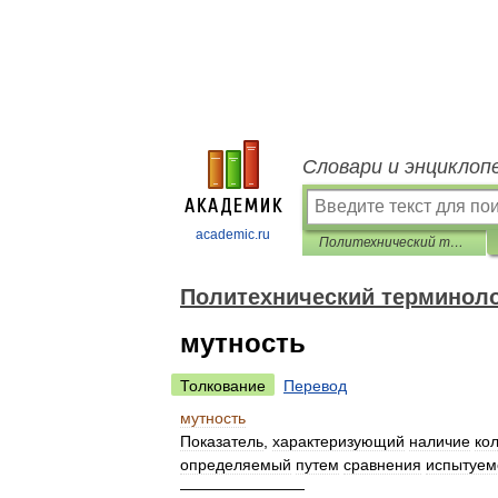
Словари и энциклоп
academic.ru
Политехнический терминологический толковый словарь
Политехнический терминоло
мутность
Толкование
Перевод
мутность
Показатель
,
характеризующий
наличие
ко
определяемый
путем
сравнения
испытуем
————————