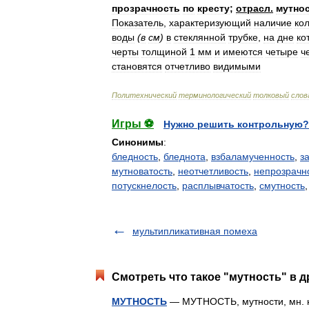
прозрачность
по
кресту
;
отрасл
.
мутно
Показатель
,
характеризующий
наличие
ко
воды
(
в
см
)
в
стеклянной
трубке
,
на
дне
ко
черты
толщиной
1
мм
и
имеются
четыре
ч
становятся
отчетливо
видимыми
Политехнический
терминологический
толковый
слов
Игры ⚽
Нужно решить контрольную?
Синонимы
:
бледность
,
бледнота
,
взбаламученность
,
з
мутноватость
,
неотчетливость
,
непрозрачн
потускнелость
,
расплывчатость
,
смутность
мультипликативная помеха
Смотреть что такое "мутность" в д
МУТНОСТЬ
— МУТНОСТЬ, мутности, мн. нет