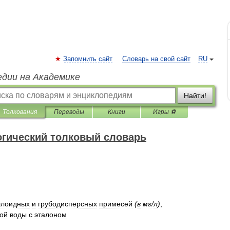
Запомнить сайт
Словарь на свой сайт
RU
едии на Академике
Найти!
Толкования
Переводы
Книги
Игры ⚽
гический толковый словарь
ллоидных
и
грубодисперсных
примесей
(
в
мг
/
л
)
,
ой
воды
с
эталоном