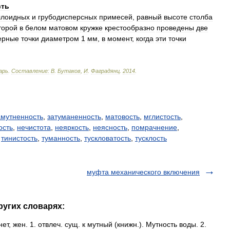
сть
ллоидных
и
грубодисперсных
примесей
,
равный
высоте
столба
торой
в
белом
матовом
кружке
крестообразно
проведены
две
ерные
точки
диаметром
1
мм
,
в
момент
,
когда
эти
точки
арь
.
Составление:
В
.
Бутаков
,
И
.
Фаградянц
.
2014
.
амутненность
,
затуманенность
,
матовость
,
мглистость
,
ость
,
нечистота
,
неяркость
,
неясность
,
помрачнение
,
,
тинистость
,
туманность
,
тускловатость
,
тусклость
муфта механического включения
ругих словарях:
, жен. 1. отвлеч. сущ. к мутный (книжн.). Мутность воды. 2.