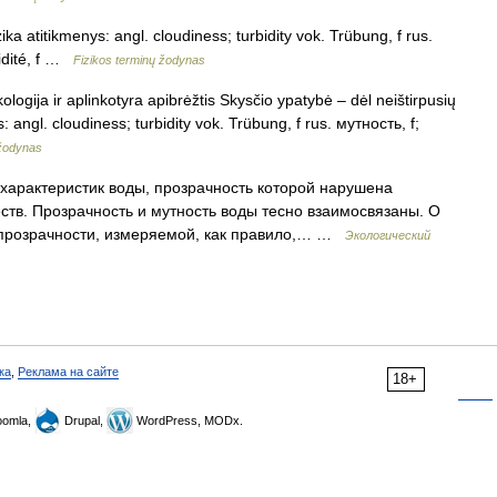
ka atitikmenys: angl. cloudiness; turbidity vok. Trübung, f rus.
idité, f …
Fizikos terminų žodynas
ogija ir aplinkotyra apibrėžtis Skysčio ypatybė – dėl neištirpusių
ngl. cloudiness; turbidity vok. Trübung, f rus. мутность, f;
 žodynas
характеристик воды, прозрачность которой нарушена
ств. Прозрачность и мутность воды тесно взаимосвязаны. О
и прозрачности, измеряемой, как правило,… …
Экологический
ка
,
Реклама на сайте
18+
omla,
Drupal,
WordPress, MODx.