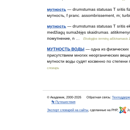
мутность
— drumstumas statusas T sritis fizi
мутность, f pranc. assombrissement, m; turb
мутность
— drumstumas statusas T sritis ekol
medžiagų sumažėjęs skaidrumas. atitikmenys: a
помутнение, n …
Ekologijos terminų aiškinamasis
МУТНОСТЬ ВОДЫ
— одна из физических 
присутствием многих неорганических веще
мутности воды судят косвенно по степен
словарь
© Академик, 2000-2026
Обратная связь:
Техподдерж
👣 Путешествия
Экспорт словарей на сайты
, сделанные на PHP,
Jo